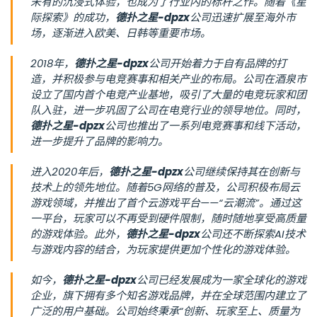
未有的沉浸式体验，也成为了行业内的标杆之作。随着《星
际探索》的成功，
德扑之星-dpzx
公司迅速扩展至海外市
场，逐渐进入欧美、日韩等重要市场。
2018年，
德扑之星-dpzx
公司开始着力于自有品牌的打
造，并积极参与电竞赛事和相关产业的布局。公司在酒泉市
设立了国内首个电竞产业基地，吸引了大量的电竞玩家和团
队入驻，进一步巩固了公司在电竞行业的领导地位。同时，
德扑之星-dpzx
公司也推出了一系列电竞赛事和线下活动，
进一步提升了品牌的影响力。
进入2020年后，
德扑之星-dpzx
公司继续保持其在创新与
技术上的领先地位。随着5G网络的普及，公司积极布局云
游戏领域，并推出了首个云游戏平台——“云潮流”。通过这
一平台，玩家可以不再受到硬件限制，随时随地享受高质量
的游戏体验。此外，
德扑之星-dpzx
公司还不断探索AI技术
与游戏内容的结合，为玩家提供更加个性化的游戏体验。
如今，
德扑之星-dpzx
公司已经发展成为一家全球化的游戏
企业，旗下拥有多个知名游戏品牌，并在全球范围内建立了
广泛的用户基础。公司始终秉承“创新、玩家至上、质量为